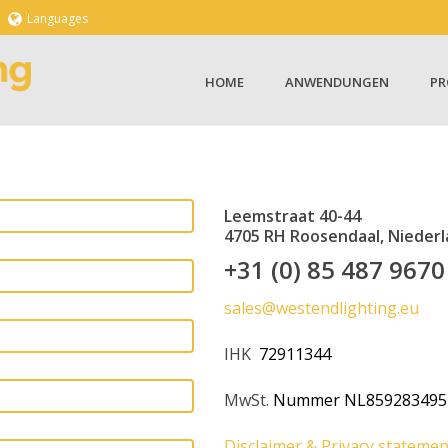
Languages
HOME
ANWENDUNGEN
PR
Leemstraat 40-44
4705 RH Roosendaal, Nieder
+31 (0) 85 487 9670
sales@westendlighting.eu
IHK
72911344
MwSt.
Nummer NL859283495
Disclaimer & Privacy statemen