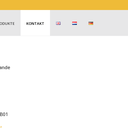
ODUKTE
KONTAKT
lande
B01
t