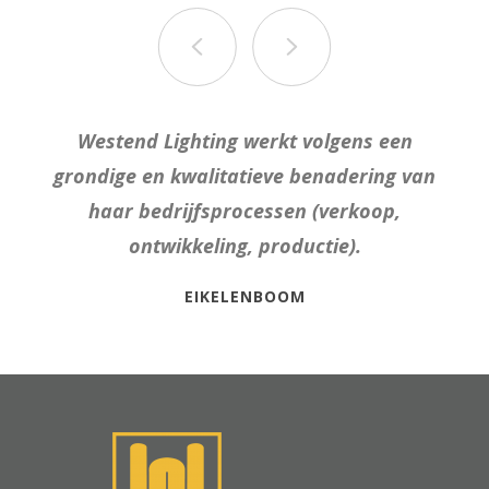
Zeer goede kwaliteit, hele goede service en
Westend Lighting heeft veel kennis op het
De klantenservice is zeer goed; vragen
Westend Lighting werkt volgens een
Goed product.
grondige en kwalitatieve benadering van
gebied van LEDs en backlight systemen.
worden zeer snel beantwoord.
snelle levering.
haar bedrijfsprocessen (verkoop,
ontwikkeling, productie).
EIKELENBOOM