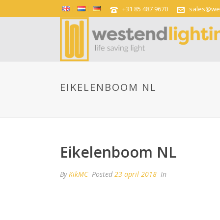
+31 85 487 9670
sales@wes
EIKELENBOOM NL
Eikelenboom NL
By
KikMC
Posted
23 april 2018
In